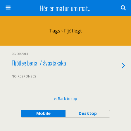
Hér er matur um mat...
Tags › Fljótlegt
02/06/2014
Fljótleg berja- / ávaxtakaka
NO RESPONSES
Back to top
Mobile
Desktop