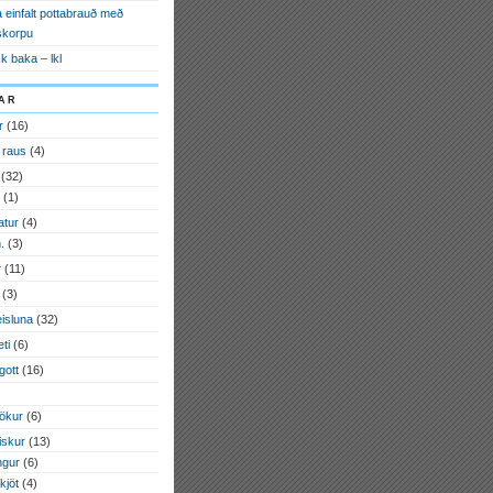
 einfalt pottabrauð með
skorpu
k baka – lkl
ar
r
(16)
 raus
(4)
(32)
(1)
tur
(4)
.
(3)
r
(11)
(3)
eisluna
(32)
ti
(6)
gott
(16)
ökur
(6)
fiskur
(13)
ngur
(6)
kjöt
(4)