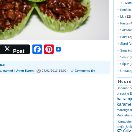
Svína
Konfekt
Lkl
(12)
Pasta
(4
Salatdr
Salöt
(3
Skref fy
Facebook
Pinterest
Post
Smárétti
Sósur
(
Súpur
(
laði
t / nammi
|
Unnur Karen
|
27/01/2013 15:09 |
Comments (0)
Uncateg
Hugtö
Bananar
b
dressing
E
haframj
karamel
marengs
m
Rabbabar
rjómaostur
smjör
Snú
Súk