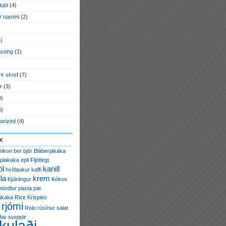
kjöt
(4)
 / nammi
(2)
)
essing
(1)
)
rir skref
(7)
r
(3)
9)
6)
orized
(4)
k
eikon
ber
bjór
Bláberjakaka
plakaka
epli
Fljótlegt
öl
kanill
hvítlaukur
kaffi
la
krem
Kjúklingur
Kókos
öndlur
pasta
pæ
akaka
Rice Krispies
rjómi
Rolo
rúsínur
salat
ðar
sveppir
kulaði