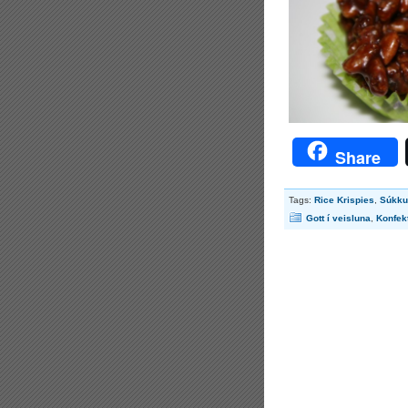
Share
Tags:
Rice Krispies
,
Súkku
Gott í veisluna
,
Konfek