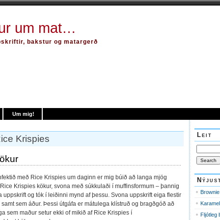
tur um mat…
kriftir, bakstur og matargerð
Um mig!
Leit
ice Krispies
Search
for:
kökur
fektið með Rice Krispies um daginn er mig búið að langa mjög
Nýjus
r Rice Krispies kökur, svona með súkkulaði í muffinsformum – þannig
Brownie
 uppskrift og tók í leiðinni mynd af þessu. Svona uppskrift eiga flestir
inn samt sem áður. Þessi útgáfa er mátulega klístruð og bragðgóð að
Karamel
a sem maður setur ekki of mikið af Rice Krispies í
Fljótleg