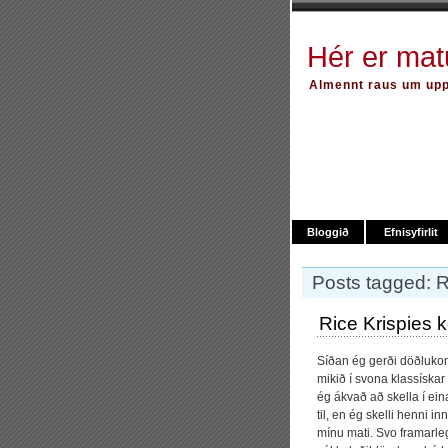
Hér er ma
Almennt raus um upps
Bloggið
Efnisyfirlit
Posts tagged: R
Rice Krispies 
Síðan ég gerði döðlukon
mikið í svona klassíska
ég ákvað að skella í eina
til, en ég skelli henni 
mínu mati. Svo framarleg