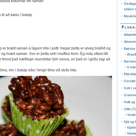
aldast kökurnar vel saman.
Ótrúlega
stökkri 
 til að kæla í ísskáp
Mexikós
Flokk
Aðalrétti
Almennt
p er brætt saman á lágum hita í potti. Þegar þetta er alveg bráðið og
Bakstur
 og hrært saman. Svo er þetta sett í muffins form. Ég nota oftast lítil
Brauð
r finnst það hæfilegir munnbitar fyrir svona, en það er í góðu lagi að
Barnama
6 mán
lna, inn í ísskáp eða í lengri tíma við stofu hita.
Eftirrétti
Forréttir
Gott í v
Grænme
Hollt og 
Jólin
(7)
Smák
Kjöt og 
Kjúkli
Nauta