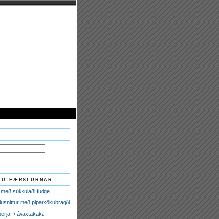
tu færslurnar
 með súkkulaði fudge
lusnittur með piparkökubragði
 berja- / ávaxtakaka