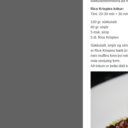
súkkulaðiblönduna þá h
Rice Krispies kökur:
Tími: 20-30 mín + 30 mín
100 gr. súkkulaði
60 gr. smjör
5 msk. síróp
5 dl. Rice Krispies
Súkkulaði, smjör og síró
er Rice Krispies bætt út í
mini muffins form því mé
nota venjuleg form.
Að lokum er þetta látið kó