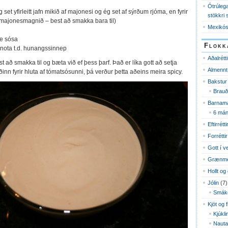
Ótrúlega
g set yfirleitt jafn mikið af majonesi og ég set af sýrðum rjóma, en fyrir
stökkri 
 majonesmagnið – best að smakka bara til)
Mexikós
re sósa
Flokk
 nota t.d. hunangssinnep
Aðalrétti
 að smakka til og bæta við ef þess þarf. Það er líka gott að setja
Almennt
ðinn fyrir hluta af tómatsósunni, þá verður þetta aðeins meira spicy.
Bakstur
Brauð
Barnama
6 mán
Eftirrétti
Forréttir
Gott í v
Grænme
Hollt og 
Jólin
(7)
Smák
Kjöt og 
Kjúkli
Nauta