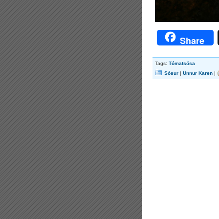
Share
Tags:
Tómatsósa
Sósur
|
Unnur Karen
|