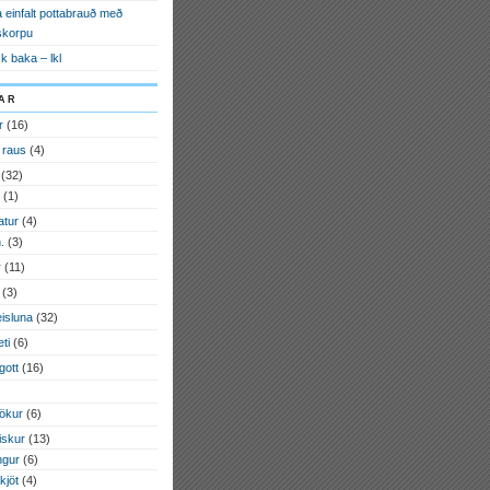
 einfalt pottabrauð með
skorpu
k baka – lkl
ar
r
(16)
 raus
(4)
(32)
(1)
tur
(4)
.
(3)
r
(11)
(3)
eisluna
(32)
ti
(6)
gott
(16)
ökur
(6)
fiskur
(13)
ngur
(6)
kjöt
(4)