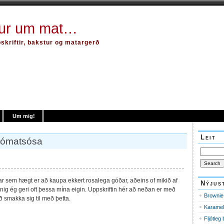
tur um mat…
kriftir, bakstur og matargerð
Um mig!
Leit
Tómatsósa
Search
for:
nar sem hægt er að kaupa ekkert rosalega góðar, aðeins of mikið af
Nýjus
ig ég geri oft þessa mína eigin. Uppskriftin hér að neðan er með
Brownie
 smakka sig til með þetta.
Karamel
Fljótleg