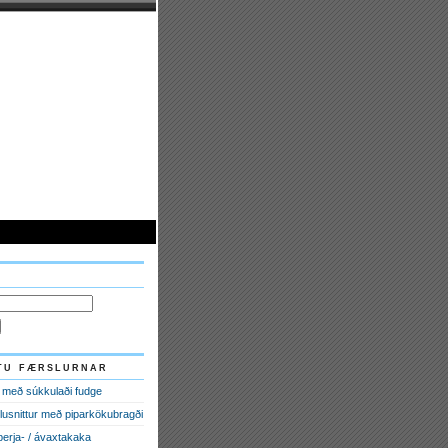
tu færslurnar
 með súkkulaði fudge
lusnittur með piparkökubragði
 berja- / ávaxtakaka