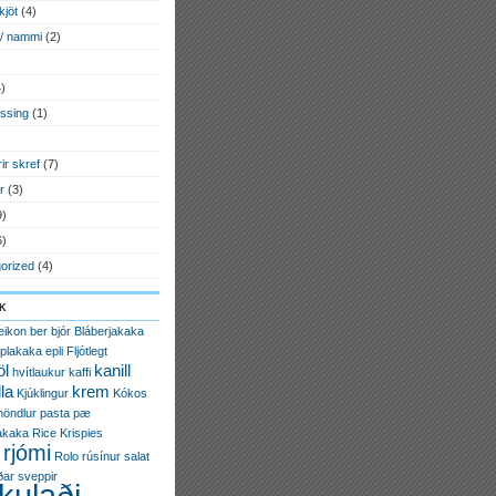
kjöt
(4)
 / nammi
(2)
)
essing
(1)
)
rir skref
(7)
r
(3)
9)
6)
orized
(4)
k
eikon
ber
bjór
Bláberjakaka
plakaka
epli
Fljótlegt
öl
kanill
hvítlaukur
kaffi
la
krem
Kjúklingur
Kókos
öndlur
pasta
pæ
akaka
Rice Krispies
rjómi
Rolo
rúsínur
salat
ðar
sveppir
kulaði