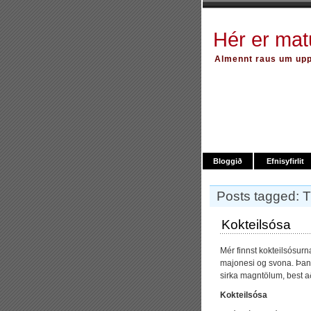
Hér er ma
Almennt raus um upps
Bloggið
Efnisyfirlit
Posts tagged: 
Kokteilsósa
Mér finnst kokteilsósur
majonesi og svona. Þann
sirka magntölum, best að
Kokteilsósa