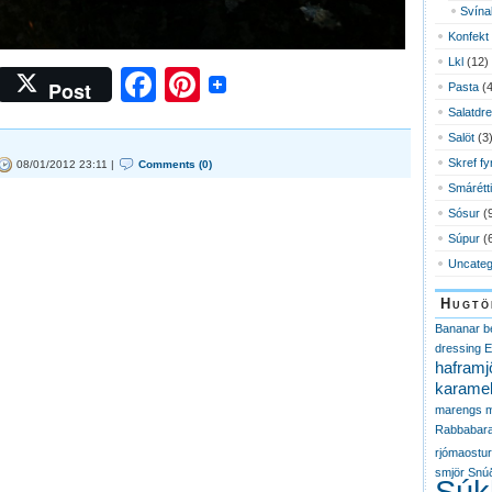
Svína
Konfekt
Lkl
(12)
Facebook
Pinterest
Post
Pasta
(4
Salatdr
Salöt
(3
Skref fy
08/01/2012 23:11 |
Comments (0)
Smárétti
Sósur
(
Súpur
(
Uncateg
Hugtö
Bananar
b
dressing
E
haframj
karamel
marengs
m
Rabbabar
rjómaostur
smjör
Snú
Súk