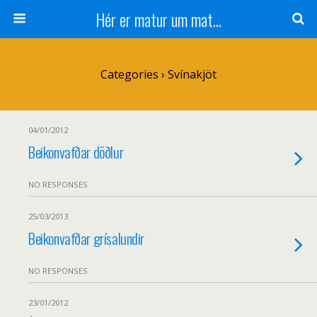
Hér er matur um mat...
Categories ›
Svínakjöt
04/01/2012
Beikonvafðar döðlur
NO RESPONSES
25/03/2013
Beikonvafðar grísalundir
NO RESPONSES
23/01/2012