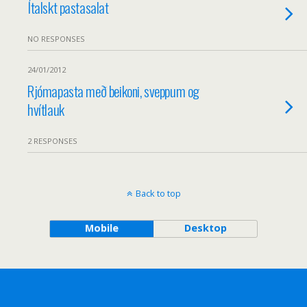
Ítalskt pastasalat
NO RESPONSES
24/01/2012
Rjómapasta með beikoni, sveppum og
hvítlauk
2 RESPONSES
Back to top
Mobile
Desktop