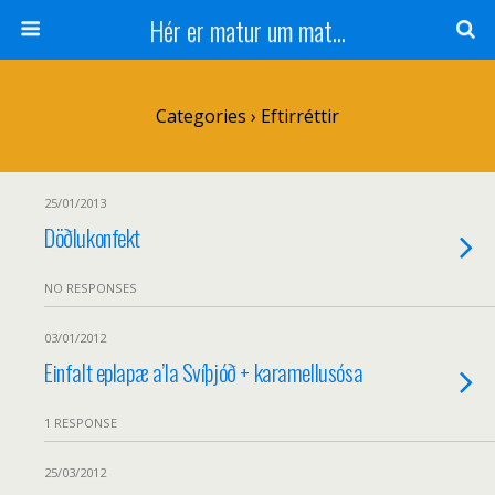
Hér er matur um mat...
Categories ›
Eftirréttir
25/01/2013
Döðlukonfekt
NO RESPONSES
03/01/2012
Einfalt eplapæ a’la Svíþjóð + karamellusósa
1 RESPONSE
25/03/2012