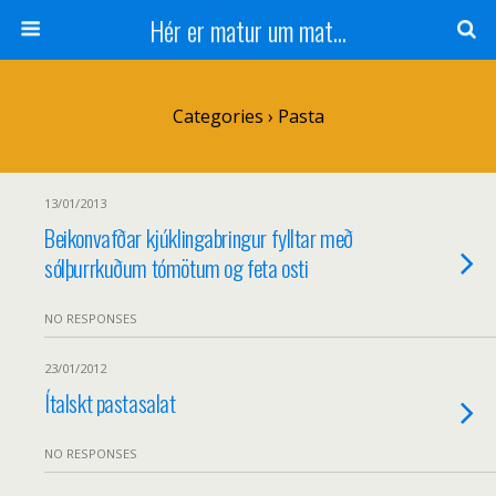
Hér er matur um mat...
Categories ›
Pasta
13/01/2013
Beikonvafðar kjúklingabringur fylltar með
sólþurrkuðum tómötum og feta osti
NO RESPONSES
23/01/2012
Ítalskt pastasalat
NO RESPONSES