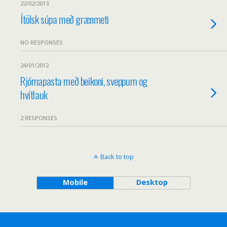
22/02/2013
Ítölsk súpa með grænmeti
NO RESPONSES
24/01/2012
Rjómapasta með beikoni, sveppum og
hvítlauk
2 RESPONSES
Back to top
Mobile
Desktop