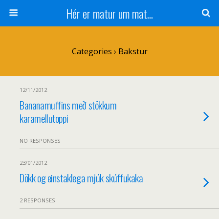
Hér er matur um mat...
Categories ›
Bakstur
12/11/2012
Bananamuffins með stökkum
karamellutoppi
NO RESPONSES
23/01/2012
Dökk og einstaklega mjúk skúffukaka
2 RESPONSES